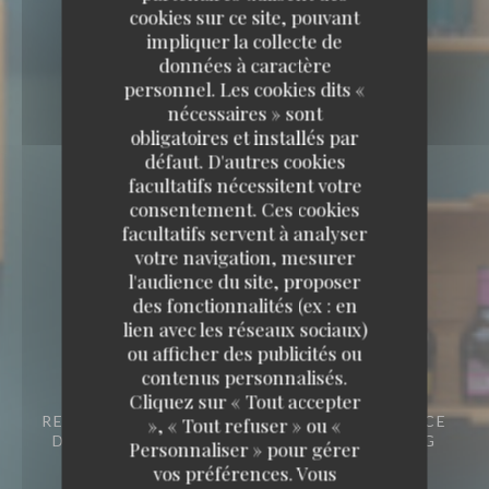
cookies sur ce site, pouvant
impliquer la collecte de
données à caractère
personnel. Les cookies dits «
nécessaires » sont
obligatoires et installés par
défaut. D'autres cookies
facultatifs nécessitent votre
consentement. Ces cookies
facultatifs servent à analyser
votre navigation, mesurer
l'audience du site, proposer
des fonctionnalités (ex : en
lien avec les réseaux sociaux)
Capricciosa
ou afficher des publicités ou
contenus personnalisés.
Capricciosa
Cliquez sur « Tout accepter
RESTAURANT ITALIEN - PIZZERIA
1, PLACE
», « Tout refuser » ou «
DU PONT AUX CHATS 67000 STRASBOURG
Personnaliser » pour gérer
vos préférences. Vous