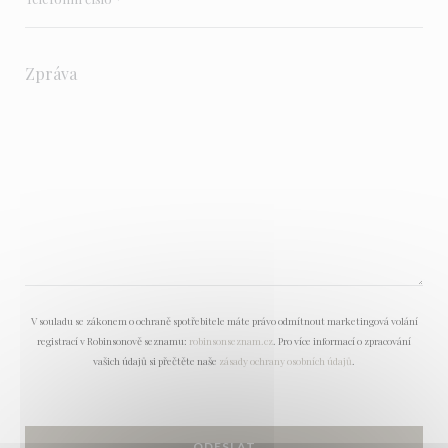
V souladu se zákonem o ochraně spotřebitele máte právo odmítnout marketingová volání
registrací v Robinsonově seznamu:
robinsonseznam.cz
. Pro více informací o zpracování
vašich údajů si přečtěte naše
zásady ochrany osobních údajů
.