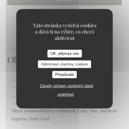
Tato stránka využívá cookies
a dává ti na výběr, co chceš
aktivovat
CAPRICCIOSA
STRASBOURG
OK, přijmout vše
Obecné informace
Capricciosa
Odmítnout všechny cookies
Přizpůsobit
SLUŽBY
Zásady ochrany osobních údajů
undefined
PLATEBNÍ METODY
Titres restaurantTitres restaurant, Cash, Visa, American
Express, Debit Card