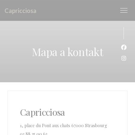
Panel pro správu cookies
Capricciosa
Mapa a kontakt
Face
Inst
Capricciosa
((otevře se v 
1, place du Pont aux chats 67000 Strasbourg
03 88 35 00 63