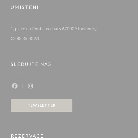
UMÍSTĚNÍ
((otevře se v novém o
1, place du Pont aux chats 67000 Strasbourg
03 88 35 00 63
SLEDUJTE NÁS
Facebook ((otevře se v novém okně))
Instagram ((otevře se v novém okně))
NEWSLETTER
REZERVACE