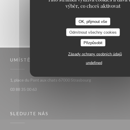
1
2
3
výběr, co chceš aktivovat
OK, přijmout vše
Odmítnout všechny cookies
Přizpůsobit
Zásady ochrany osobních údajů
UMÍSTĚNÍ
undefined
((otevře se v novém o
1, place du Pont aux chats 67000 Strasbourg
03 88 35 00 63
SLEDUJTE NÁS