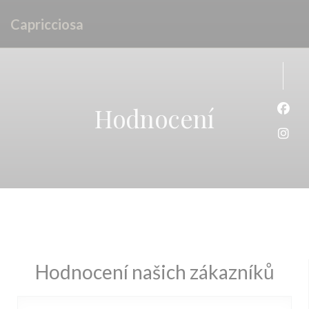
Panel pro správu cookies
Capricciosa
Hodnocení
Face
Inst
Hodnocení našich zákazníků