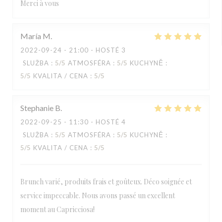
Merci à vous
María
M
2022-09-24
- 21:00 - HOSTÉ 3
SLUŽBA
:
5
/5
ATMOSFÉRA
:
5
/5
KUCHYNĚ
:
5
/5
KVALITA / CENA
:
5
/5
Stephanie
B
2022-09-25
- 11:30 - HOSTÉ 4
SLUŽBA
:
5
/5
ATMOSFÉRA
:
5
/5
KUCHYNĚ
:
5
/5
KVALITA / CENA
:
5
/5
Brunch varié, produits frais et goûteux. Déco soignée et
service impeccable. Nous avons passé un excellent
moment au Capricciosa!