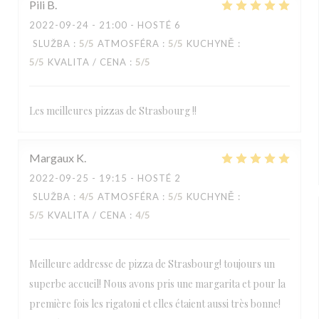
Pili
B
2022-09-24
- 21:00 - HOSTÉ 6
SLUŽBA
:
5
/5
ATMOSFÉRA
:
5
/5
KUCHYNĚ
:
5
/5
KVALITA / CENA
:
5
/5
Les meilleures pizzas de Strasbourg !!
Margaux
K
2022-09-25
- 19:15 - HOSTÉ 2
SLUŽBA
:
4
/5
ATMOSFÉRA
:
5
/5
KUCHYNĚ
:
5
/5
KVALITA / CENA
:
4
/5
Meilleure addresse de pizza de Strasbourg! toujours un
superbe accueil! Nous avons pris une margarita et pour la
première fois les rigatoni et elles étaient aussi très bonne!