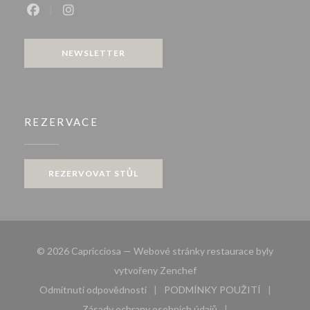
Facebook ((otevře se v novém okně))
Instagram ((otevře se v novém okně))
NEWSLETTER
REZERVACE
REZERVOVAT STŮL
© 2026 Capricciosa — Webové stránky restaurace byly
((otevře se v novém okně))
vytvořeny
Zenchef
Odmítnutí odpovědnosti
PODMÍNKY POUŽITÍ
((otevře se v novém okně))
((otevře se v novém 
Zásady ochrany osobních údajů