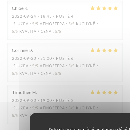
Chloe
R
2022-09-24
- 18:45 - HOSTÉ 4
SLUŽBA
:
5
/5
ATMOSFÉRA
:
5
/5
KUCHYNĚ
:
5
/5
KVALITA / CENA
:
5
/5
Corinne
D
2022-09-23
- 21:00 - HOSTÉ 6
SLUŽBA
:
5
/5
ATMOSFÉRA
:
5
/5
KUCHYNĚ
:
5
/5
KVALITA / CENA
:
5
/5
Timothée
H
2022-09-23
- 19:00 - HOSTÉ 2
SLUŽBA
:
5
/5
ATMOSFÉRA
:
5
/5
KUCHYNĚ
:
5
/5
KVALITA / CENA
:
5
/5
Tato stránka využívá cookies a dává t