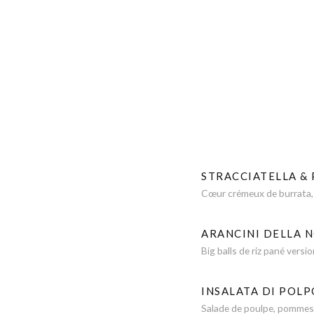
STRACCIATELLA &
Cœur crémeux de burrata, t
ARANCINI DELLA 
Big balls de riz pané vers
INSALATA DI POLP
Salade de poulpe, pommes d