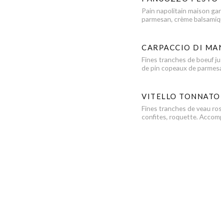
Pain napolitain maison gar
parmesan, crème balsami
CARPACCIO DI MA
Fines tranches de boeuf jus
de pin copeaux de parmesa
VITELLO TONNATO
Fines tranches de veau ros
confites, roquette. Acco