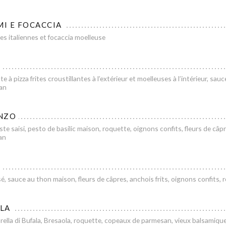
MI E FOCACCIA
s italiennes et focaccia moelleuse
e à pizza frites croustillantes à l’extérieur et moelleuses à l’intérieur, sau
an
NZO
te saisi, pesto de basilic maison, roquette, oignons confits, fleurs de câp
an
é, sauce au thon maison, fleurs de câpres, anchois frits, oignons confits, 
LA
ella di Bufala, Bresaola, roquette, copeaux de parmesan, vieux balsamiqu