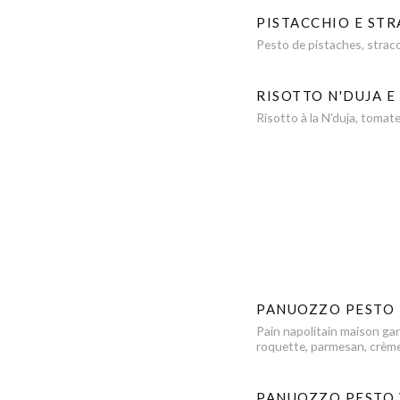
PISTACCHIO E STR
Pesto de pistaches, straccia
RISOTTO N'DUJA E
Risotto à la N’duja, tomat
PANUOZZO PESTO
Pain napolitain maison gar
roquette, parmesan, crèm
PANUOZZO PESTO