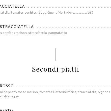
Capricciosa
ACCIATELLA
tella, tomates confites (Supplément Mortadelle..................3€ )
 STRACCIATELLA
es confites maison, stracciatella, pangratatto
Secondi piatti
 ROSSO
ni de pesto rosso maison, tomates Datterini rôties, stracciatella, oignons 
e balsamique
 VERDE