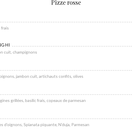
Pizze rosse
 frais
NGHI
bon cuit, champignons
pignons, jambon cuit, artichauts confits, olives
rgines grillées, basilic frais, copeaux de parmesan
kles d’oignons, Spianata piquante, N’duja, Parmesan