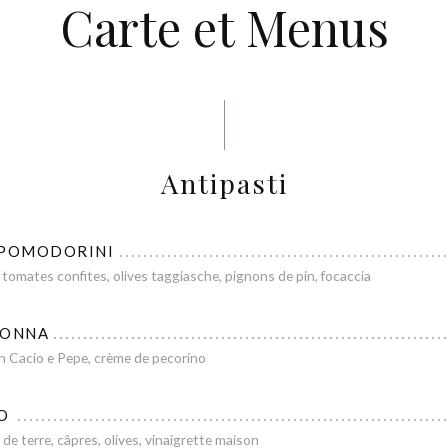
Carte et Menus
Antipasti
 POMODORINI
omates confites, olives taggiasche, pignons de pin, focaccia
NONNA
ion Cacio e Pepe, crème de pecorino
O
e terre, câpres, olives, vinaigrette maison