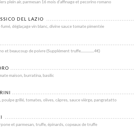
ers plein air, parmesan 16 mois d’affinage et pecorino romano
SSICO DEL LAZIO
 fumé, déglaçage vin blanc, divine sauce tomate pimentée
et beaucoup de poivre (Supplément truffe...............4€)
ORO
ate maison, burratina, basilic
RINI
poulpe grillé, tomates, olives, câpres, sauce vièrge, pangratatto
I
one et parmesan, truffe, épinards, copeaux de truffe