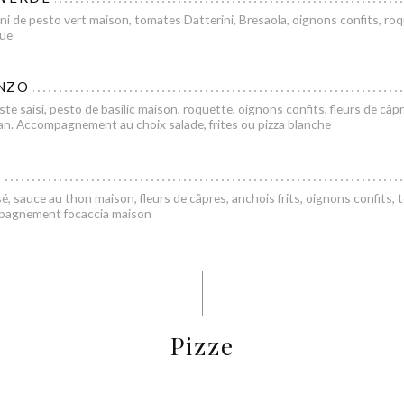
ni de pesto vert maison, tomates Datterini, Bresaola, oignons confits, roq
que
NZO
te saisi, pesto de basilic maison, roquette, oignons confits, fleurs de câp
n. Accompagnement au choix salade, frites ou pizza blanche
é, sauce au thon maison, fleurs de câpres, anchois frits, oignons confits,
mpagnement focaccia maison
Pizze