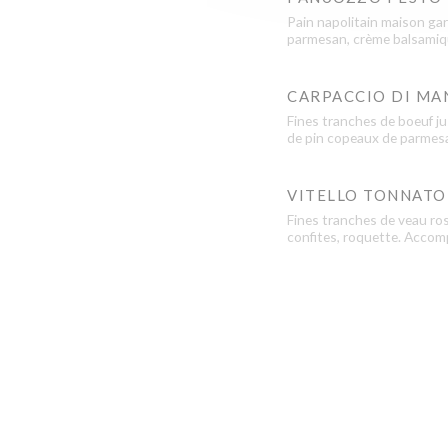
Pain napolitain maison gar
parmesan, crème balsami
CARPACCIO DI MA
Fines tranches de boeuf jus
de pin copeaux de parmesa
VITELLO TONNATO
Fines tranches de veau ros
confites, roquette. Acco