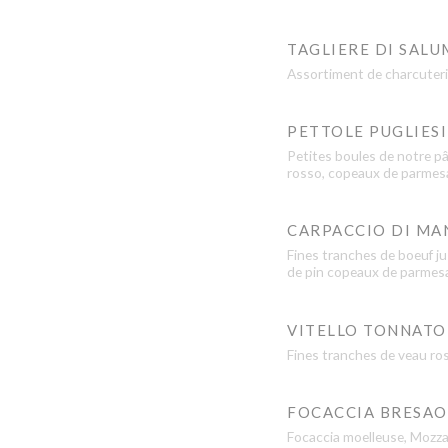
TAGLIERE DI SALU
Assortiment de charcuterie
PETTOLE PUGLIESI
Petites boules de notre pât
rosso, copeaux de parmes
CARPACCIO DI MA
Fines tranches de boeuf jus
de pin copeaux de parmes
VITELLO TONNATO
Fines tranches de veau ros
FOCACCIA BRESAO
Focaccia moelleuse, Mozzar