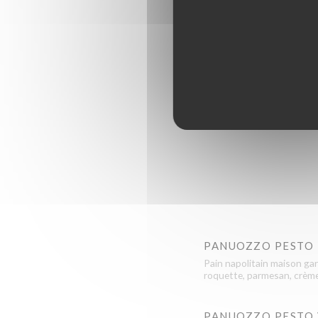
PISTACCHIO E STR
Pesto de pistaches, straccia
RISOTTO N'DUJA E
Risotto à la N’duja, tomat
PANUOZZO PESTO
Pain napolitain maison gar
roquette, parmesan, crèm
PANUOZZO PESTO