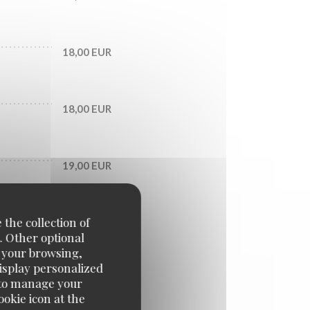
18,00 EUR
18,00 EUR
19,00 EUR
 the collection of
23,50 EUR
. Other optional
e your browsing,
display personalized
22,00 EUR
e' to manage your
okie icon at the