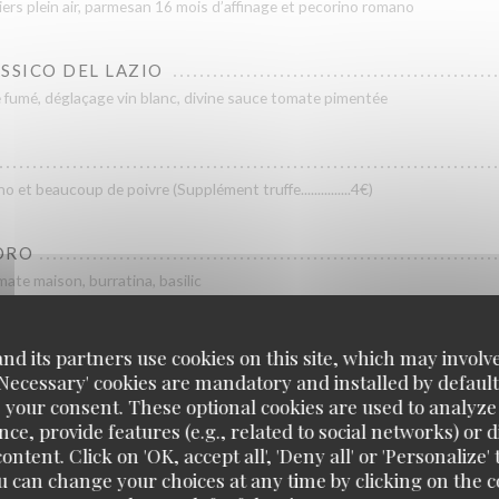
ers plein air, parmesan 16 mois d’affinage et pecorino romano
SSICO DEL LAZIO
 fumé, déglaçage vin blanc, divine sauce tomate pimentée
et beaucoup de poivre (Supplément truffe...............4€)
ORO
ate maison, burratina, basilic
RINI
d its partners use cookies on this site, which may involve
poulpe grillé, tomates, olives, câpres, sauce vièrge, pangratatto
'Necessary' cookies are mandatory and installed by default
 your consent. These optional cookies are used to analyz
ce, provide features (e.g., related to social networks) or 
I
ontent. Click on 'OK, accept all', 'Deny all' or 'Personaliz
one et parmesan, truffe, épinards, copeaux de truffe
u can change your choices at any time by clicking on the co