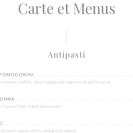
Carte et Menus
Antipasti
 POMODORINI
omates confites, olives taggiasche, pignons de pin, focaccia
NONNA
ion Cacio e Pepe, crème de pecorino
O
e terre, câpres, olives, vinaigrette maison