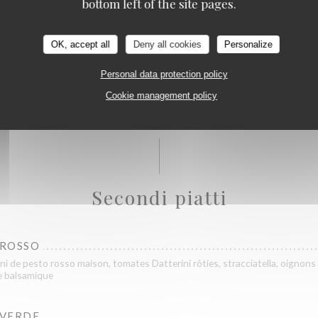
Capricciosa
bottom left of the site pages.
ACCIATELLA
tella, tomates confites (Supplément Mortadelle..................3€ )
OK, accept all
Deny all cookies
Personalize
Personal data protection policy
 STRACCIATELLA
es confites maison, stracciatella, pangratatto
Cookie management policy
Secondi piatti
 ROSSO
ni de pesto rosso maison, tomates Datterini rôties, stracciatella, oignons 
e balsamique
 VERDE