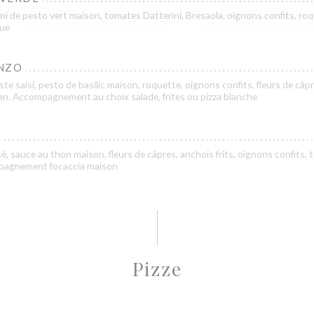
ni de pesto vert maison, tomates Datterini, Bresaola, oignons confits, roq
que
NZO
te saisi, pesto de basilic maison, roquette, oignons confits, fleurs de câp
n. Accompagnement au choix salade, frites ou pizza blanche
é, sauce au thon maison, fleurs de câpres, anchois frits, oignons confits,
mpagnement focaccia maison
Pizze