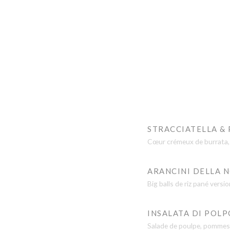
STRACCIATELLA &
Cœur crémeux de burrata, t
ARANCINI DELLA 
Big balls de riz pané vers
INSALATA DI POLP
Salade de poulpe, pommes d