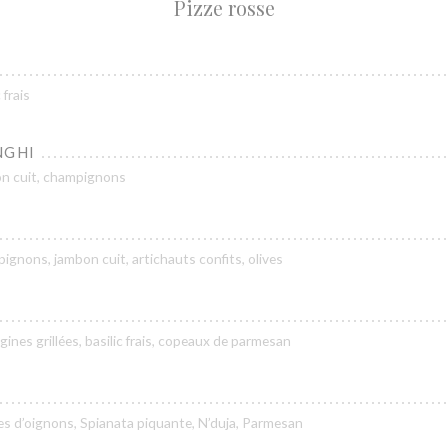
Pizze rosse
 frais
NGHI
bon cuit, champignons
pignons, jambon cuit, artichauts confits, olives
rgines grillées, basilic frais, copeaux de parmesan
kles d’oignons, Spianata piquante, N’duja, Parmesan