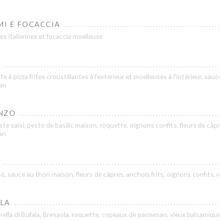
MI E FOCACCIA
s italiennes et focaccia moelleuse
e à pizza frites croustillantes à l’extérieur et moelleuses à l’intérieur, sau
an
NZO
te saisi, pesto de basilic maison, roquette, oignons confits, fleurs de câp
an
é, sauce au thon maison, fleurs de câpres, anchois frits, oignons confits, 
LA
ella di Bufala, Bresaola, roquette, copeaux de parmesan, vieux balsamiqu