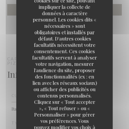
cookies sur ce site, pouvant
impliquer la collecte de
données à caractère
personnel. Les cookies dits «
nécessaires » sont
obligatoires et installés par
défaut. D'autres cookies
facultatifs nécessitent votre
consentement. Ces cookies
facultatifs servent à analyser
CAPRICCIOSA
RESTAURANT ITALIEN -
PIZZERIA
STRASBOURG
votre navigation, mesurer
l'audience du site, proposer
Infos pratiques
des fonctionnalités (ex : en
lien avec les réseaux sociaux)
ou afficher des publicités ou
contenus personnalisés.
CUISINE
Capricciosa
Cliquez sur « Tout accepter
», « Tout refuser » ou «
Italienne
Personnaliser » pour gérer
vos préférences. Vous
TYPE DE RESTAURANT
pouvez modifier vos choix à