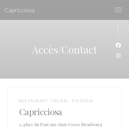
Personnalisation de vos choix en matière de cookies
Capricciosa
Accès/Contact
Face
Inst
RESTAURANT ITALIEN - PIZZERIA
Capricciosa
((ouvre une no
1, place du Pont aux chats 67000 Strasbourg