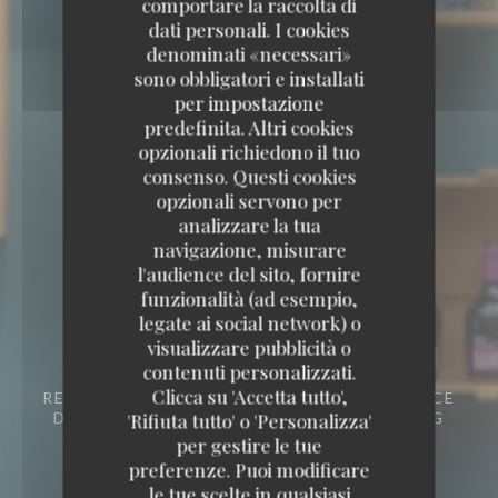
comportare la raccolta di
dati personali. I cookies
denominati «necessari»
sono obbligatori e installati
per impostazione
predefinita. Altri cookies
opzionali richiedono il tuo
consenso. Questi cookies
opzionali servono per
analizzare la tua
navigazione, misurare
l'audience del sito, fornire
funzionalità (ad esempio,
Capricciosa
legate ai social network) o
visualizzare pubblicità o
Capricciosa
contenuti personalizzati.
Clicca su 'Accetta tutto',
RESTAURANT ITALIEN - PIZZERIA
1, PLACE
'Rifiuta tutto' o 'Personalizza'
DU PONT AUX CHATS 67000 STRASBOURG
per gestire le tue
preferenze. Puoi modificare
le tue scelte in qualsiasi