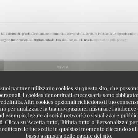
ai il diritto di opporti alle chiamate commerciali iscrivendoti al Registro Pubblico delle Opposizioni:
re
aggiori informazioni sul trattamento dei tuoi dati, consulta la nostra
informativa sulla privacy
.
 i suoi partner utilizzano cookies su questo sito, che posso
 personali. I cookies denominati «necessari» sono obbligatori
definita. Altri cookies opzionali richiedono il tuo consens
no per analizzare la tua navigazione, misurare l'audience d
ad esempio, legate ai social network) o visualizzare pubblic
. Clicca su 'Accetta tutto', 'Rifiuta tutto' o 'Personalizza' per
odificare le tue scelte in qualsiasi momento cliccando sull'
Capricciosa
basso a sinistra delle pagine del sito.