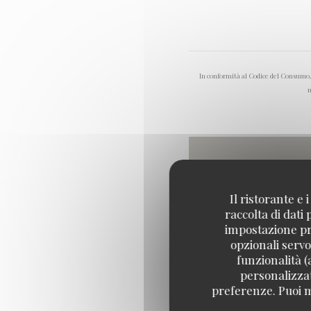
In conformità al Codice del Consumo, h
m
Il ristorante e
raccolta di dati
impostazione pre
opzionali servo
funzionalità (
personalizzati
preferenze. Puoi m