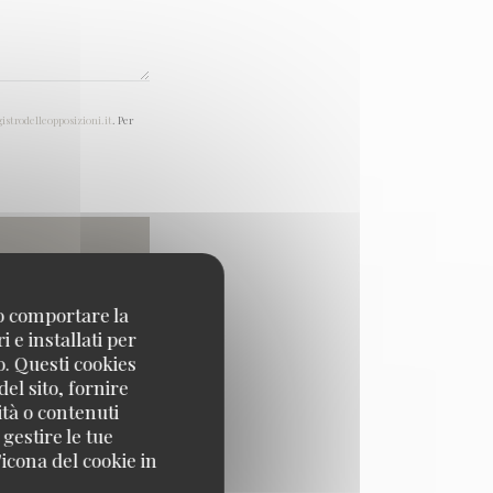
gistrodelleopposizioni.it
. Per
no comportare la
 e installati per
o. Questi cookies
el sito, fornire
ità o contenuti
 gestire le tue
icona del cookie in