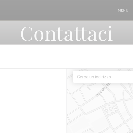
MENU
Contattaci
 una nuova finestra))