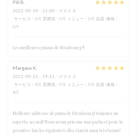
Pili
B
2022-09-24
- 21:00 - ゲスト 6
サービス
:
5
/5
雰囲気
:
5
/5
メニュー
:
5
/5
品質-価格
:
5
/5
Les meilleures pizzas de Strasbourg !!
Margaux
K
2022-09-25
- 19:15 - ゲスト 2
サービス
:
4
/5
雰囲気
:
5
/5
メニュー
:
5
/5
品質-価格
:
4
/5
Meilleure addresse de pizza de Strasbourg! toujours un
superbe accueil! Nous avons pris une margarita et pour la
première fois les rigatoni et elles étaient aussi très bonne!