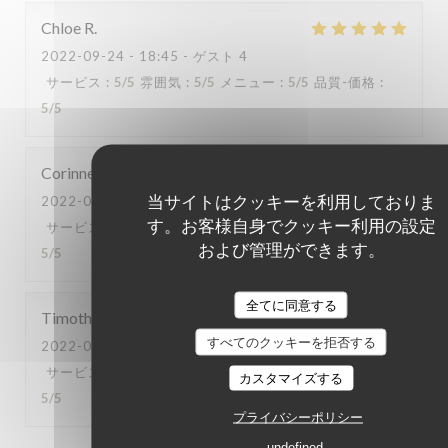
Chloe
R
2022-09-24
- 18:45 - ゲスト 4
サービス
:
5
/5
雰囲気
:
5
/5
メニュー
:
5
/5
品質-価格
:
5
/5
Corinne
D
当サイトはクッキーを利用しておりま
2022-09-23
- 21:00 - ゲスト 6
す。お客様自身でクッキー利用の設定
サービス
:
5
/5
雰囲気
:
5
/5
メニュー
:
5
/5
品質-価格
:
および管理ができます。
5
/5
全てに同意する
Timothée
H
すべてのクッキーを拒否する
2022-09-23
- 19:00 - ゲスト 2
サービス
:
5
/5
雰囲気
:
5
/5
メニュー
:
5
/5
品質-価格
:
カスタマイズする
5
/5
プライバシーポリシー
undefined