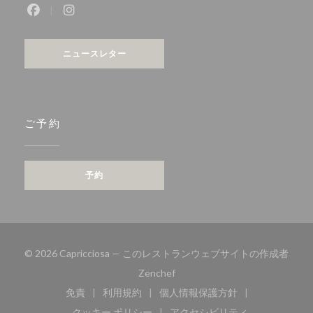
Facebook ((新しいウィンドウで開きます))
Instagram ((新しいウィンドウで開きます))
ニュースレター
ご予約
予約
© 2026 Capricciosa — このレストランウェブサイトの作成者
((新しいウィンドウで開きます))
Zenchef
免責
利用規約
個人情報保護方針
((新しいウィンドウで開きます))
((新しいウィンドウで開きます))
((新しいウィンドウで開き
クッキー ポリシー
アクセシビリティ