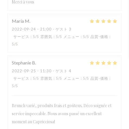
Merci à vous
María
M
2022-09-24
- 21:00 - ゲスト 3
サービス
:
5
/5
雰囲気
:
5
/5
メニュー
:
5
/5
品質-価格
:
5
/5
Stephanie
B
2022-09-25
- 11:30 - ゲスト 4
サービス
:
5
/5
雰囲気
:
5
/5
メニュー
:
5
/5
品質-価格
:
5
/5
Brunch varié, produits frais et goûteux. Déco soignée et
service impeccable. Nous avons passé un excellent
moment au Capricciosa!