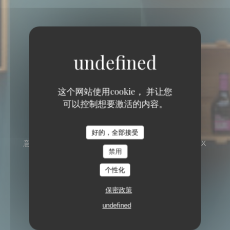
这个网站使用cookie， 并让您
Capricciosa
可以控制想要激活的内容。
Capricciosa
好的，全部接受
意大利餐厅 - 比萨店
1, PLACE DU PONT AUX
禁用
CHATS 67000 STRASBOURG
个性化
保密政策
undefined