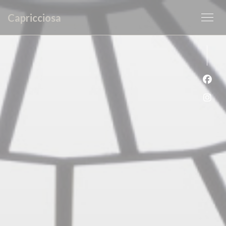
Cookie管理面板
Capricciosa
Fac
Ins