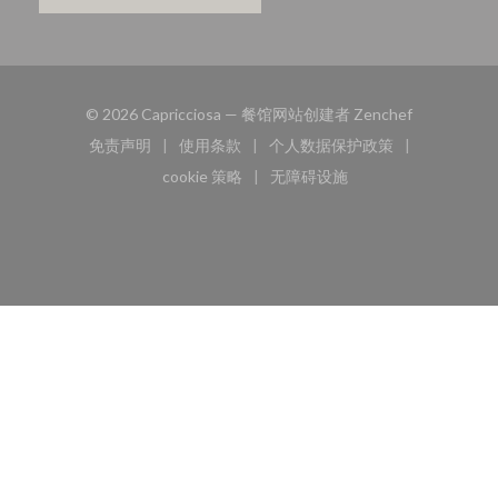
((在新窗口中
© 2026 Capricciosa — 餐馆网站创建者
Zenchef
免责声明
使用条款
个人数据保护政策
((在新窗口中打开))
((在新窗口中打开))
((在新窗口中打开))
cookie 策略
无障碍设施
((在新窗口中打开))
((在新窗口中打开))