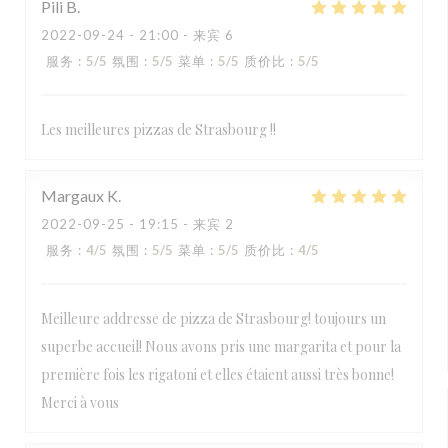
Pili
B
2022-09-24
- 21:00 - 来宾 6
服务
:
5
/5
氛围
:
5
/5
菜单
:
5
/5
质价比
:
5
/5
Les meilleures pizzas de Strasbourg !!
Margaux
K
2022-09-25
- 19:15 - 来宾 2
服务
:
4
/5
氛围
:
5
/5
菜单
:
5
/5
质价比
:
4
/5
Meilleure addresse de pizza de Strasbourg! toujours un
superbe accueil! Nous avons pris une margarita et pour la
première fois les rigatoni et elles étaient aussi très bonne!
Merci à vous