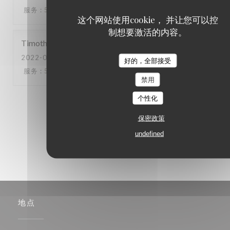
服务
:
5
/5
氛围
:
5
/5
菜单
:
5
/5
质价比
:
5
/5
这个网站使用cookie， 并让您可以控
制想要激活的内容。
Timothée
H
2022-09-23
- 19:00 - 来宾 2
好的，全部接受
服务
:
5
/5
氛围
:
5
/5
菜单
:
5
/5
质价比
:
5
/5
禁用
个性化
1
2
3
保密政策
undefined
地点