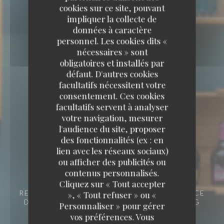
cookies sur ce site, pouvant
impliquer la collecte de
données à caractère
personnel. Les cookies dits «
nécessaires » sont
obligatoires et installés par
défaut. D'autres cookies
facultatifs nécessitent votre
consentement. Ces cookies
facultatifs servent à analyser
votre navigation, mesurer
l'audience du site, proposer
des fonctionnalités (ex : en
lien avec les réseaux sociaux)
Capricciosa
ou afficher des publicités ou
contenus personnalisés.
Capricciosa
Cliquez sur « Tout accepter
RESTAURANT ITALIEN - PIZZERIA
1, PLACE
», « Tout refuser » ou «
DU PONT AUX CHATS 67000 STRASBOURG
Personnaliser » pour gérer
vos préférences. Vous