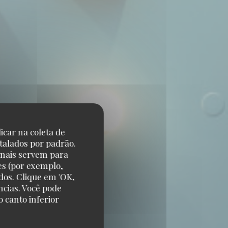
icar na coleta de
talados por padrão.
onais servem para
es (por exemplo,
dos. Clique em 'OK,
ncias. Você pode
 canto inferior