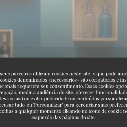
seus parceiros utilizam cookies neste site, o que pode impl
 cookies denominados «necessários» são obrigatórios e ins
pcionais requerem seu consentimento. Esses cookies opci
vegação, medir a audiência do site, oferecer funcionalidad
Capricciosa
des sociais) ou exibir publicidade ou conteúdos personaliza
'Recusar tudo' ou 'Personalizar' para gerenciar suas preferê
scolhas a qualquer momento clicando no ícone de cookie no
Capricciosa
esquerdo das páginas do site.