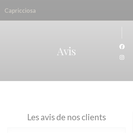
Personnalisation de vos choix en matière de cookies
Capricciosa
Avis
Face
Inst
Les avis de nos clients