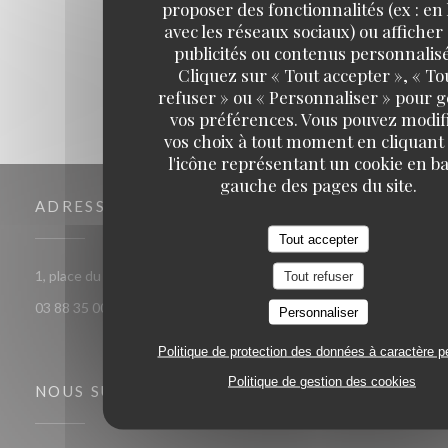
proposer des fonctionnalités (ex : en 
1
2
3
avec les réseaux sociaux) ou afficher
publicités ou contenus personnalisé
Cliquez sur « Tout accepter », « To
refuser » ou « Personnaliser » pour 
vos préférences. Vous pouvez modif
vos choix à tout moment en cliquant
l'icône représentant un cookie en ba
gauche des pages du site.
ADRESSE
Tout accepter
((ouvre une nouvelle 
1, place du Pont aux chats 67000 Strasbourg
Tout refuser
03 88 35 00 63
Personnaliser
Politique de protection des données à caractère p
Politique de gestion des cookies
NOUS SUIVRE