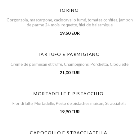
TORINO
Gorgonzola, mascarpone, caciocavallo fumé, tomates confites, jambon
de parme 24 mois, roquette, filet de balsamique
19,50 EUR
TARTUFO E PARMIGIANO
Crème de parmesan et truffe, Champignons, Porchetta, Ciboulette
21,00 EUR
MORTADELLE E PISTACCHIO
Fior di latte, Mortadelle, Pesto de pistaches maison, Stracciatella
19,90 EUR
CAPOCOLLO E STRACCIATELLA