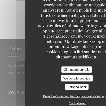
1
2
3
worden gebruikt om uw navigatie 
analyseren, het sitepubliek te met
functies te bieden (bijv. gerelateerd
sociale netwerken) of gepersonalis
advertenties of inhoud weer te geven
op 'OK, accepteer alle', 'Weiger alle'
'Personaliseer' om uw voorkeuren
beheren. U kunt uw keuzes op el
moment wijzigen door op het
LOCATIE
cookiepictogram linksonder op d
sitepagina's te klikken.
((opent in een nieuw 
1, place du Pont aux chats 67000 Strasbourg
OK, accepteer alle
03 88 35 00 63
Weiger alle cookies
Personaliseer
VOLG ONS
Beleid voor de bescherming van persoonsge
Cookiebeleid