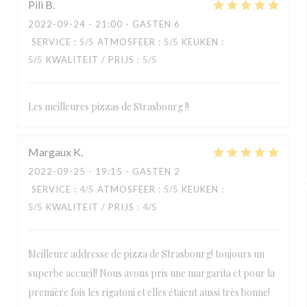
Pili
B
2022-09-24
- 21:00 - GASTEN 6
SERVICE
:
5
/5
ATMOSFEER
:
5
/5
KEUKEN
:
5
/5
KWALITEIT / PRIJS
:
5
/5
Les meilleures pizzas de Strasbourg !!
Margaux
K
2022-09-25
- 19:15 - GASTEN 2
SERVICE
:
4
/5
ATMOSFEER
:
5
/5
KEUKEN
:
5
/5
KWALITEIT / PRIJS
:
4
/5
Meilleure addresse de pizza de Strasbourg! toujours un
superbe accueil! Nous avons pris une margarita et pour la
première fois les rigatoni et elles étaient aussi très bonne!