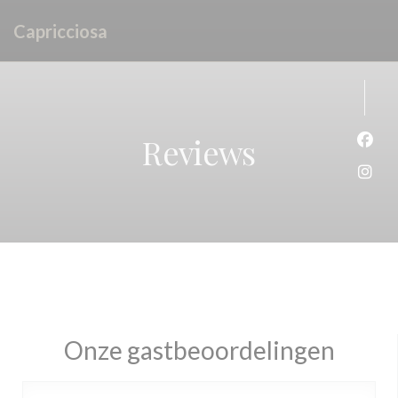
Cookies beheer paneel
Capricciosa
Reviews
Face
Inst
Onze gastbeoordelingen