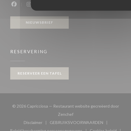
Facebook ((opent in een nieuw venster))
Instagram ((opent in een nieuw venster))
NIEUWSBRIEF
RESERVERING
RESERVEER EEN TAFEL
© 2026 Capricciosa — Restaurant website gecreëerd door
((opent in een nieuw venster))
Zenchef
Disclaimer
GEBRUIKSVOORWAARDEN
((opent in een nieuw venster))
((opent in een nieuw venster
Beleid bescherming persoonsgegevens
Cookies beleid