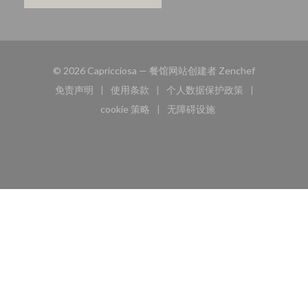
((在新窗口中
© 2026 Capricciosa — 餐馆网站创建者
Zenchef
免责声明
使用条款
个人数据保护政策
((在新窗口中打开))
((在新窗口中打开))
((在新窗口中打开))
cookie 策略
无障碍设施
((在新窗口中打开))
((在新窗口中打开))