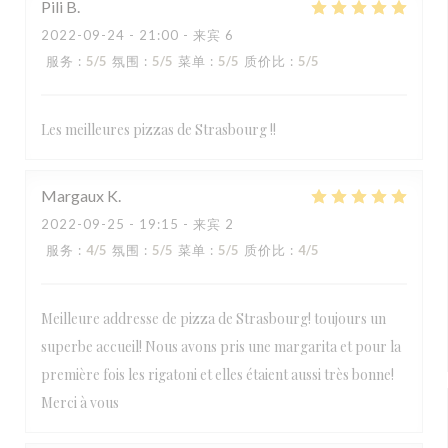
Pili
B
2022-09-24
- 21:00 - 来宾 6
服务
:
5
/5
氛围
:
5
/5
菜单
:
5
/5
质价比
:
5
/5
Les meilleures pizzas de Strasbourg !!
Margaux
K
2022-09-25
- 19:15 - 来宾 2
服务
:
4
/5
氛围
:
5
/5
菜单
:
5
/5
质价比
:
4
/5
Meilleure addresse de pizza de Strasbourg! toujours un
superbe accueil! Nous avons pris une margarita et pour la
première fois les rigatoni et elles étaient aussi très bonne!
Merci à vous