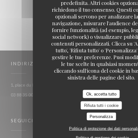
predefinita. Altri cookies opziona
1
2
3
richiedono il tuo consenso. Questi c
opzionali servono per analizzare la
navigazione, misurare l'audience del
fornire funzionalità (ad esempio, leg
social network) o visualizzare pubbli
contenuti personalizzati. Clicca su 'A
tutto', 'Rifiuta tutto' o 'Personalizza
gestire le tue preferenze. Puoi modi
le tue scelte in qualsiasi momen
INDIRIZZO
cliccando sull'icona del cookie in ba
sinistra delle pagine del sito.
((apre una nuova fines
1, place du Pont aux chats 67000 Strasbourg
Ok, accetta tutto
03 88 35 00 63
Rifiuta tutti i cookie
Personalizza
SEGUICI
Politica di protezione dei dati personali
Politica di gestione dei cookie