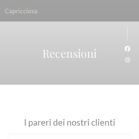
Personalizzazione delle tue scelte sui cookie
Capricciosa
Recensioni
Face
Inst
I pareri dei nostri clienti