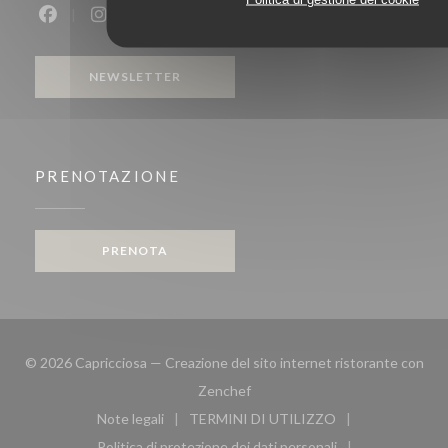
Facebook ((apre una nuova finestra))
Instagram ((apre una nuova finestra))
NEWSLETTER
PRENOTAZIONE
PRENOTA
© 2026 Capricciosa — Creazione del sito internet ristorante con
((apre una nuova finestra))
Zenchef
Note legali
TERMINI DI UTILIZZO
((apre una nuova finestra))
((apre una nuova finestra))
Politica di protezione dei dati personali