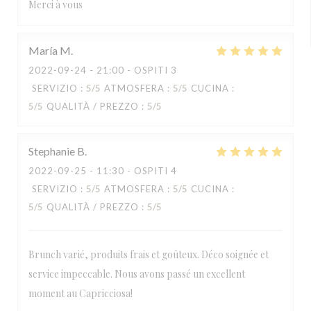
Merci à vous
María
M
2022-09-24
- 21:00 - OSPITI 3
SERVIZIO
:
5
/5
ATMOSFERA
:
5
/5
CUCINA
:
5
/5
QUALITÀ / PREZZO
:
5
/5
Stephanie
B
2022-09-25
- 11:30 - OSPITI 4
SERVIZIO
:
5
/5
ATMOSFERA
:
5
/5
CUCINA
:
5
/5
QUALITÀ / PREZZO
:
5
/5
Brunch varié, produits frais et goûteux. Déco soignée et
service impeccable. Nous avons passé un excellent
moment au Capricciosa!