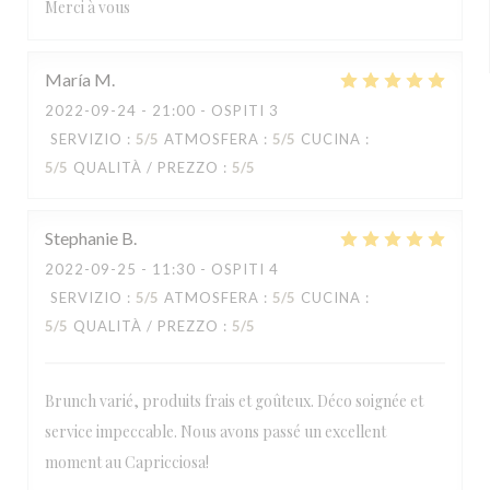
Merci à vous
María
M
2022-09-24
- 21:00 - OSPITI 3
SERVIZIO
:
5
/5
ATMOSFERA
:
5
/5
CUCINA
:
5
/5
QUALITÀ / PREZZO
:
5
/5
Stephanie
B
2022-09-25
- 11:30 - OSPITI 4
SERVIZIO
:
5
/5
ATMOSFERA
:
5
/5
CUCINA
:
5
/5
QUALITÀ / PREZZO
:
5
/5
Brunch varié, produits frais et goûteux. Déco soignée et
service impeccable. Nous avons passé un excellent
moment au Capricciosa!