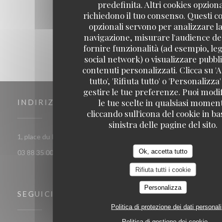
predefinita. Altri cookies opziona
1
2
3
richiedono il tuo consenso. Questi c
opzionali servono per analizzare la
navigazione, misurare l'audience del
fornire funzionalità (ad esempio, leg
social network) o visualizzare pubbli
contenuti personalizzati. Clicca su 'A
tutto', 'Rifiuta tutto' o 'Personalizza
gestire le tue preferenze. Puoi modi
le tue scelte in qualsiasi momen
INDIRIZZO
cliccando sull'icona del cookie in ba
sinistra delle pagine del sito.
((apre una nuova fines
1, place du Pont aux chats 67000 Strasbourg
Ok, accetta tutto
03 88 35 00 63
Rifiuta tutti i cookie
Personalizza
SEGUICI
Politica di protezione dei dati personali
Politica di gestione dei cookie