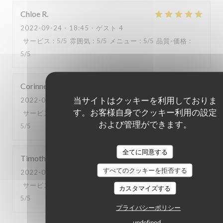
Chloe
R
2022-09-24
- 18:45 - ゲスト 4
サービス
:
5
/5
雰囲気
:
5
/5
メニュー
:
5
/5
品質-価格
:
5
/5
Corinne
D
当サイトはクッキーを利用しておりま
2022-09-23
- 21:00 - ゲスト 6
す。お客様自身でクッキー利用の設定
サービス
:
5
/5
雰囲気
:
5
/5
メニュー
:
5
/5
品質-価格
:
および管理ができます。
5
/5
全てに同意する
Timothée
H
すべてのクッキーを拒否する
2022-09-23
- 19:00 - ゲスト 2
サービス
:
5
/5
雰囲気
:
5
/5
メニュー
:
5
/5
品質-価格
:
カスタマイズする
5
/5
プライバシーポリシー
undefined