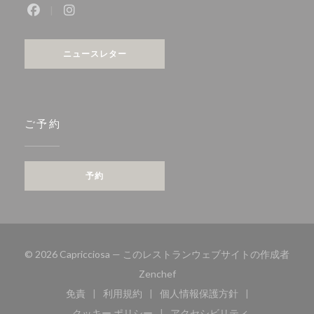
Facebook ((新しいウィンドウで開きます))
Instagram ((新しいウィンドウで開きます))
ニュースレター
ご予約
予約
© 2026 Capricciosa — このレストランウェブサイトの作成者
((新しいウィンドウで開きます))
Zenchef
免責
利用規約
個人情報保護方針
((新しいウィンドウで開きます))
((新しいウィンドウで開きます))
((新しいウィンドウで開き
クッキー ポリシー
アクセシビリティ