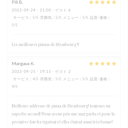
Pili
B
2022-09-24
- 21:00 - ゲスト 6
サービス
:
5
/5
雰囲気
:
5
/5
メニュー
:
5
/5
品質-価格
:
5
/5
Les meilleures pizzas de Strasbourg !!
Margaux
K
2022-09-25
- 19:15 - ゲスト 2
サービス
:
4
/5
雰囲気
:
5
/5
メニュー
:
5
/5
品質-価格
:
4
/5
Meilleure addresse de pizza de Strasbourg! toujours un
superbe accueil! Nous avons pris une margarita et pour la
première fois les rigatoni et elles étaient aussi très bonne!