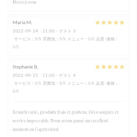
Merci à vous
María
M
2022-09-24
- 21:00 - ゲスト 3
サービス
:
5
/5
雰囲気
:
5
/5
メニュー
:
5
/5
品質-価格
:
5
/5
Stephanie
B
2022-09-25
- 11:30 - ゲスト 4
サービス
:
5
/5
雰囲気
:
5
/5
メニュー
:
5
/5
品質-価格
:
5
/5
Brunch varié, produits frais et goûteux. Déco soignée et
service impeccable. Nous avons passé un excellent
moment au Capricciosa!