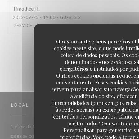
Timothée
H
2022-09-23
- 19:00 - GUESTS 2
SERVICE
:
5
/5
AMBIENCE
:
5
/5
MENU
:
5
/5
QUALITY_PRICE
O restaurante e seus parceiros uti
1
2
3
cookies neste site, o que pode impli
coleta de dados pessoais. Os coo
denominados «necessários» s
obrigatórios e instalados por pad
Outros cookies opcionais requere
consentimento. Esses cookies opci
servem para analisar sua navegação
a audiência do site, oferecer
funcionalidades (por exemplo, relac
LOCAL
às redes sociais) ou exibir publicid
conteúdos personalizados. Clique e
aceitar tudo', 'Recusar tudo' o
((abre numa nova janel
1, place du Pont aux chats 67000 Strasbourg
'Personalizar' para gerenciar s
preferências. Você pode alterar 
03 88 35 00 63