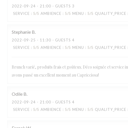
2022-09-24
- 21:00 - GUESTS 3
SERVICE
:
5
/5
AMBIENCE
:
5
/5
MENU
:
5
/5
QUALITY_PRICE
Stephanie
B
2022-09-25
- 11:30 - GUESTS 4
SERVICE
:
5
/5
AMBIENCE
:
5
/5
MENU
:
5
/5
QUALITY_PRICE
Brunch varié, produits frais et goûteux. Déco soignée et service 
avons passé un excellent moment au Capricciosa!
Odile
B
2022-09-24
- 21:00 - GUESTS 4
SERVICE
:
5
/5
AMBIENCE
:
5
/5
MENU
:
5
/5
QUALITY_PRICE
Franck
W