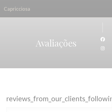
Painel de Gerenciamento de Cookies
Capricciosa
Avaliações
Face
Inst
reviews_from_our_clients_follow