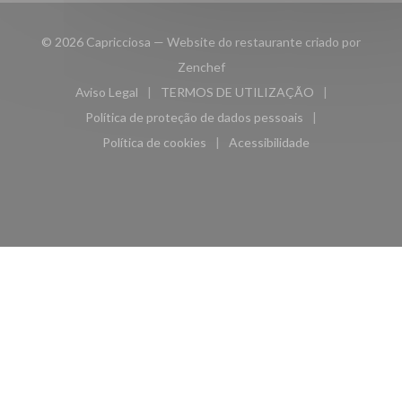
© 2026 Capricciosa — Website do restaurante criado por
((abre numa nova janela))
Zenchef
Aviso Legal
TERMOS DE UTILIZAÇÃO
((abre numa nova janela))
((abre numa nova janela))
Política de proteção de dados pessoais
((abre numa nova janela))
Política de cookies
Acessibilidade
((abre numa nova janela))
((abre numa nova janela)