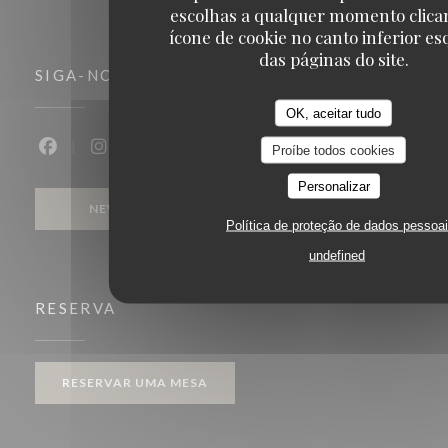
escolhas a qualquer momento clica
ícone de cookie no canto inferior e
das páginas do site.
SIGA-NOS
OK, aceitar tudo
Proíbe todos cookies
Facebook ((abre numa nova janela))
Instagram ((abre numa nova janela))
Personalizar
NEWSLETTER
Política de proteção de dados pessoa
undefined
RESERVA
RESERVAR UMA MESA