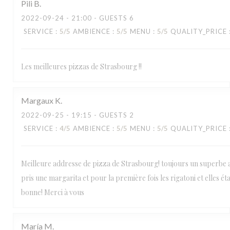
Pili
B
2022-09-24
- 21:00 - GUESTS 6
SERVICE
:
5
/5
AMBIENCE
:
5
/5
MENU
:
5
/5
QUALITY_PRICE
Les meilleures pizzas de Strasbourg !!
Margaux
K
2022-09-25
- 19:15 - GUESTS 2
SERVICE
:
4
/5
AMBIENCE
:
5
/5
MENU
:
5
/5
QUALITY_PRICE
Meilleure addresse de pizza de Strasbourg! toujours un superbe 
pris une margarita et pour la première fois les rigatoni et elles éta
bonne! Merci à vous
María
M